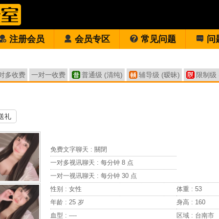
注册会员
会员专区
常见问题
问
对多收费
一对一收费
普通级 (清纯)
辅导级 (暧昧)
限制级 
送礼
免费文字聊天 :
關閉
一对多视讯聊天 :
每分钟 8 点
一对一视讯聊天 :
每分钟 30 点
性别 : 女性
体重 : 53
年龄 : 25 岁
身高 : 160
血型 : ----
区域 : 台南市