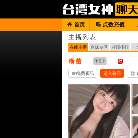
首页
点数充值
主播列表
在线主播
台妹专区
业绩排行
一
淅蕾
休息中
免費視訊
进入包厢