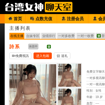
首页
点数充值
注册会员
会
主播列表
在线主播
台妹专区
业绩排行
一对多收费
一对一收费
普
詩系
休息中
免費視訊
进入包厢
送礼
免费文字聊天 
一对多视讯聊
一对一视讯聊
性别 : 女性
年龄 : 19 岁
血型 : ----