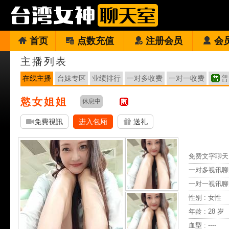
首页
点数充值
注册会员
会
主播列表
在线主播
台妹专区
业绩排行
一对多收费
一对一收费
普
慾女姐姐
休息中
免費視訊
进入包厢
送礼
免费文字聊天 
一对多视讯聊
一对一视讯聊
性别 : 女性
年龄 : 28 岁
血型 : ----