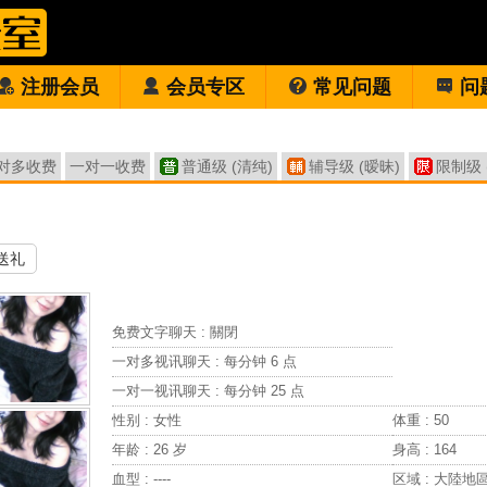
注册会员
会员专区
常见问题
问
对多收费
一对一收费
普通级 (清纯)
辅导级 (暧昧)
限制级 
送礼
免费文字聊天 :
關閉
一对多视讯聊天 :
每分钟 6 点
一对一视讯聊天 :
每分钟 25 点
性别 : 女性
体重 : 50
年龄 : 26 岁
身高 : 164
血型 : ----
区域 : 大陸地