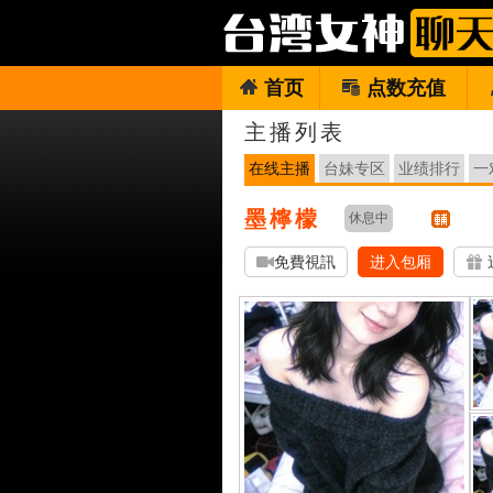
首页
点数充值
主播列表
在线主播
台妹专区
业绩排行
一
墨檸檬
休息中
免費視訊
进入包厢