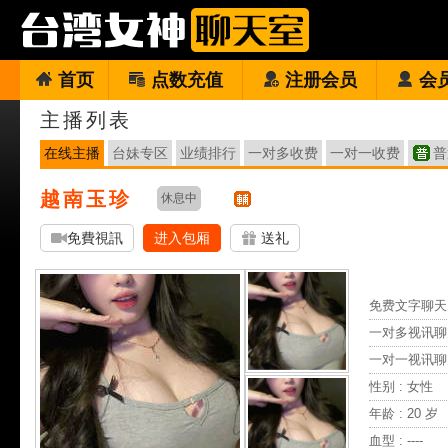
首页
点数充值
注册会员
会
主播列表
在线主播
台妹专区
业绩排行
一对多收费
一对一收费
普
越南玉珍
休息中
免費視訊
进入包厢
送礼
免费文字聊天 
一对多视讯聊
一对一视讯聊
性别 : 女性
年龄 : 20 岁
血型 : ----