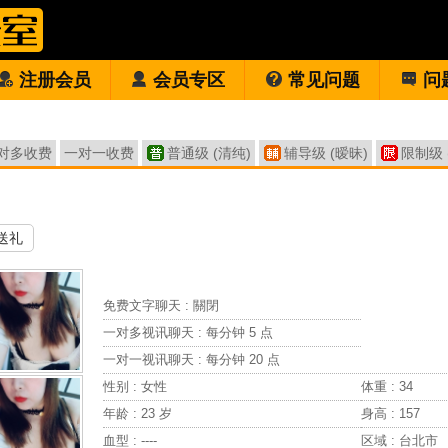
注册会员
会员专区
常见问题
问
对多收费
一对一收费
普通级 (清纯)
辅导级 (暧昧)
限制级 
送礼
免费文字聊天 :
關閉
一对多视讯聊天 :
每分钟 5 点
一对一视讯聊天 :
每分钟 20 点
性别 : 女性
体重 : 34
年龄 : 23 岁
身高 : 157
血型 : ----
区域 : 台北市