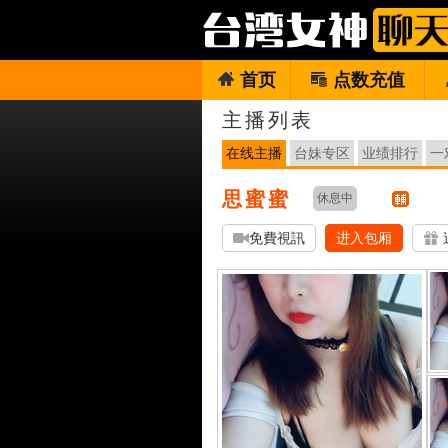
首页
点数充值
主播列表
在线主播
台妹专区
业绩排行
一
思蜜蜜
休息中
免費視訊
进入包厢