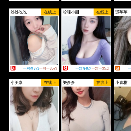
姊姊吃吃
在线上
哈嘍小甜
在线上
璟芊芊
一对多8点
一对一35点
一对多8点
一对一35点
一
小美嘉
在线上
樂多多
在线上
小青柑