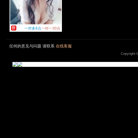
一对多8点
一对一30点
任何的意见与问题 请联系
在线客服
Copyright 